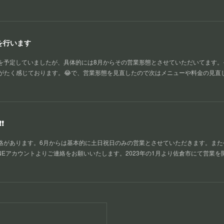
定を行います
業を予定していましたが、具体的には8月からその営業形態とさせていただいてます。
がたく感じております。😂で、営業形態を見直したので次はメニューや料金の見直
❗
ご連絡があります。6月からは基本的に土日祝日のみの営業とさせていただきます。ま
NEアカウントよりご連絡をお願いいたします。2023年の1月より佐倉市にて営業