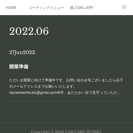
HOME
コーティングメニュー
施工GALLERY
レンタルガレージ
その他サービス
事業概要
2022
.
06
27
Jun
2022
開業準備
ただいま開業に向けて準備中です。お問い合わせ等ございましたら以下
のメールアドレスまでお願いいたします。
carcareworks.biz@gmail.com何卒、あたたかい目で見守っていただ…
Copyright ©
2026
CAR CARE WORKS
.