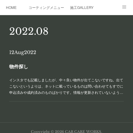
HOME
コーティングメニュー
施工GALLERY
レンタルガレージ
その他サービス
事業概要
2022
.
08
12
Aug
2022
物件探し
インスタでも記載しましたが、中々良い物件が出てこないですね。出て
こないというよりは、ネットに載っているものは問い合わせてもすでに
申込済みや成約済みのものばかりです。情報が更新されていないよう…
Copyright ©
2026
CAR CARE WORKS
.